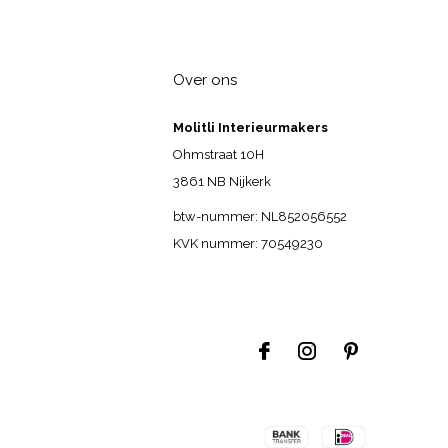
Over ons
Molitli Interieurmakers
Ohmstraat 10H
3861 NB Nijkerk
btw-nummer: NL852056552
KVK nummer: 70549230