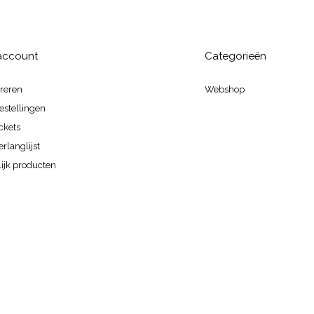
 account
Categorieën
treren
Webshop
estellingen
ickets
erlanglijst
ijk producten