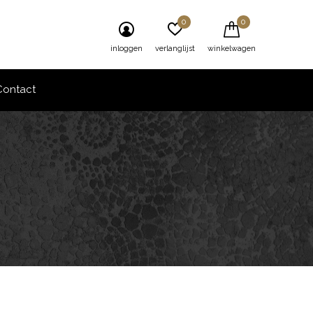
0
0
inloggen
verlanglijst
winkelwagen
Contact