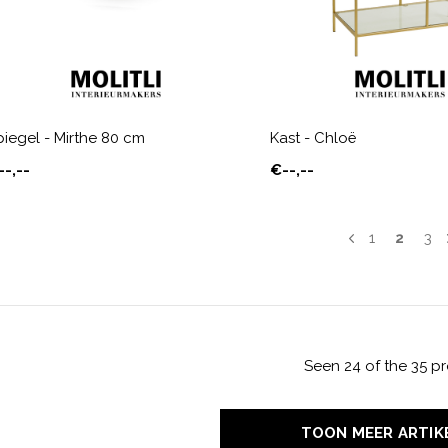
piegel - Mirthe 80 cm
Kast - Chloë
--,--
€--,--
1
2
3
Seen 24 of the 35 p
TOON MEER ARTIK