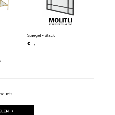
Spiegel - Black
€--,--
roducts
ELEN