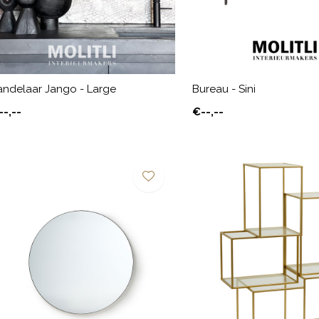
andelaar Jango - Large
Bureau - Sini
--,--
€--,--