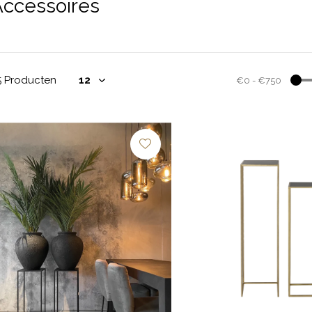
Accessoires
5 Producten
€0
-
€750