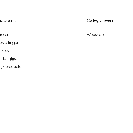
 account
Categorieën
treren
Webshop
estellingen
ickets
erlanglijst
ijk producten