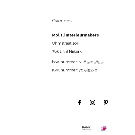
Over ons
Molitli Interieurmakers
Ohmstraat 10H
3861 NB Nijkerk
btw-nummer: NL852056552
KVK nummer: 70549230