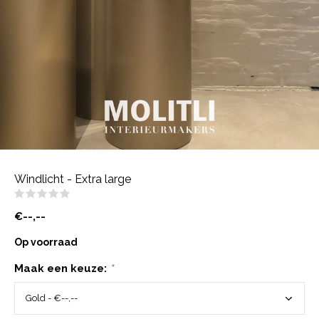
Windlicht - Extra large
(0)
€--,--
Op voorraad
Maak een keuze:
*