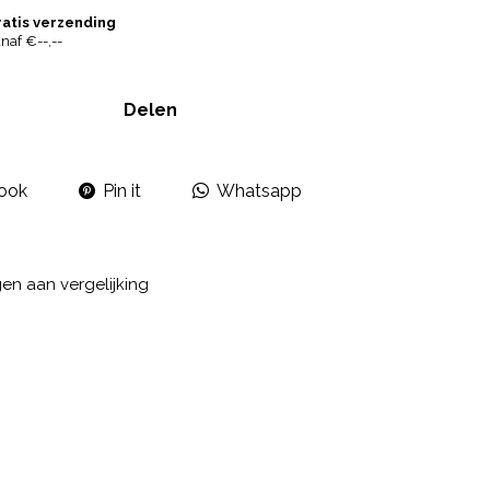
ratis verzending
naf €--,--
Delen
ook
Pin it
Whatsapp
n aan vergelijking