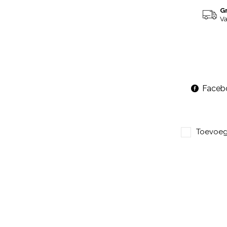
G
Va
Faceb
Toevoege