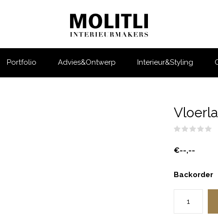
Portfolio
Advies&Ontwerp
Interieur&Styling
Vloerl
(
€--,--
Backorder