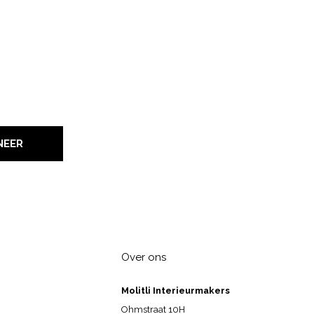
NEER
Over ons
Molitli Interieurmakers
Ohmstraat 10H