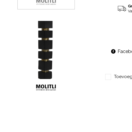
G
Va
Faceb
Toevoege