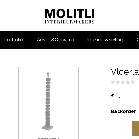
Portfolio
Advies&Ontwerp
Interieur&Styling
Vloerl
(
€--,--
Backorder