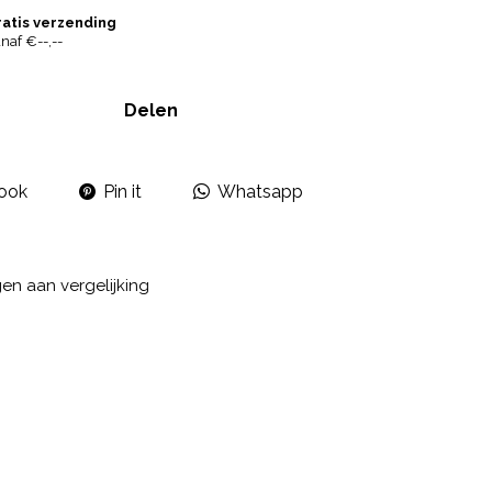
ratis verzending
naf €--,--
Delen
ook
Pin it
Whatsapp
n aan vergelijking