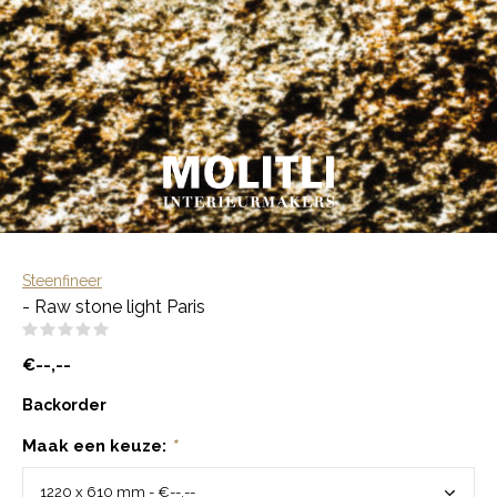
Steenfineer
- Raw stone light Paris
(0)
€--,--
Backorder
Maak een keuze:
*