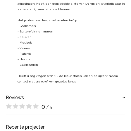
afmetingen, heeft een gemiddelde dikte van 1,3 mm en is verkrijgbaar in
eenendertig verschillende kleuren.
Het product kan toegepast worden in/op:
- Badkamers
- Buiten/binnen muren
- Keuken
- Meubels
- Vloeren
- Plafonds
- Haarden
- Zwembaden
Heeft u nog vragen of wilt u de kleur stalen komen bekijken? Neem
contact met ons op of kom gezellig langs!
Reviews
0
/ 5
Recente projecten