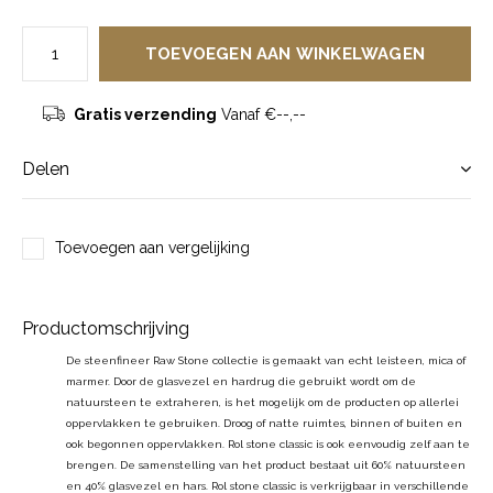
TOEVOEGEN AAN WINKELWAGEN
Gratis verzending
Vanaf €--,--
Delen
Toevoegen aan vergelijking
Productomschrijving
De steenfineer Raw Stone collectie is gemaakt van echt leisteen, mica of
marmer. Door de glasvezel en hardrug die gebruikt wordt om de
natuursteen te extraheren, is het mogelijk om de producten op allerlei
oppervlakken te gebruiken. Droog of natte ruimtes, binnen of buiten en
ook begonnen oppervlakken. Rol stone classic is ook eenvoudig zelf aan te
brengen. De samenstelling van het product bestaat uit 60% natuursteen
en 40% glasvezel en hars. Rol stone classic is verkrijgbaar in verschillende