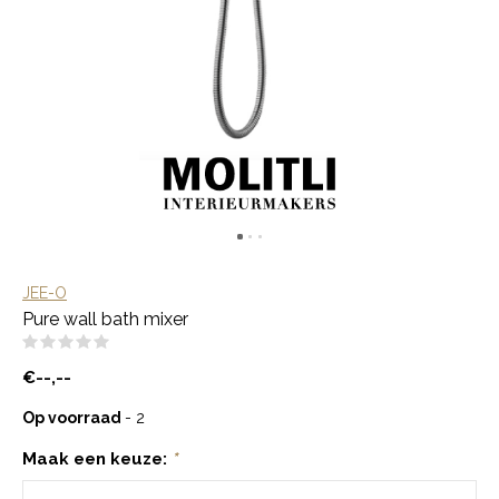
JEE-O
Pure wall bath mixer
(0)
€--,--
Op voorraad
- 2
Maak een keuze:
*