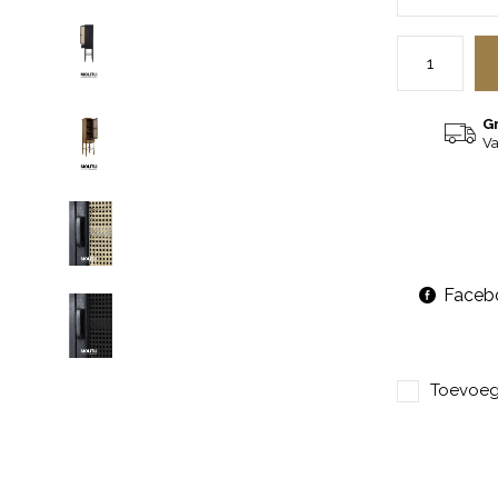
G
Va
Faceb
Toevoege