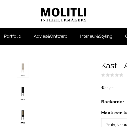
Portfolio
Advies&Ontwerp
Interieur&Styling
Kast - 
(
€--,--
Backorder
Maak een k