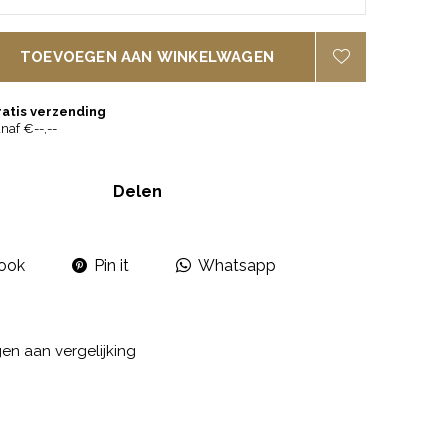
TOEVOEGEN AAN WINKELWAGEN
ratis verzending
naf €--,--
Delen
ook
Pin it
Whatsapp
n aan vergelijking