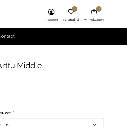
0
0
inloggen
verlanglijst
winkelwagen
Contact
Arttu Middle
0)
euze:
*