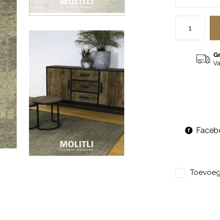
G
Va
Faceb
Toevoege