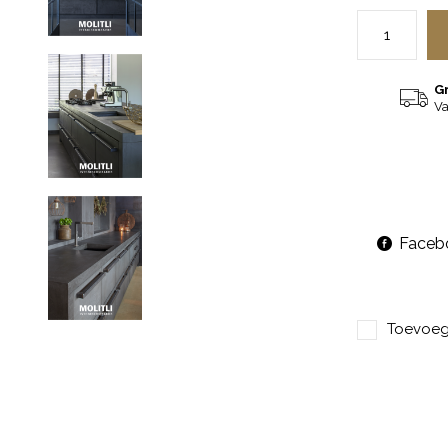
G
Va
Faceb
Toevoege