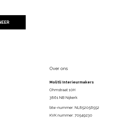
NEER
Over ons
Molitli Interieurmakers
Ohmstraat 10H
3861 NB Nijkerk
btw-nummer: NL852056552
KVK nummer: 70549230