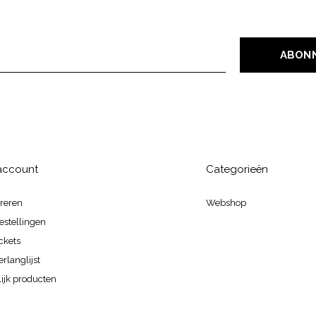
ABON
 account
Categorieën
treren
Webshop
estellingen
ickets
erlanglijst
ijk producten