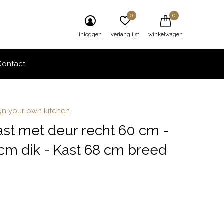
0
0
inloggen
verlanglijst
winkelwagen
Contact
ign your own kitchen
st met deur recht 60 cm -
 cm dik - Kast 68 cm breed
0)