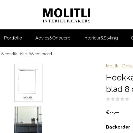
Portfolio
Advies&Ontwerp
Interieur&Styling
 8 cm dik - Kast 68 cm breed
Molitli - Des
Hoekka
blad 8
(
€--,--
Backorder