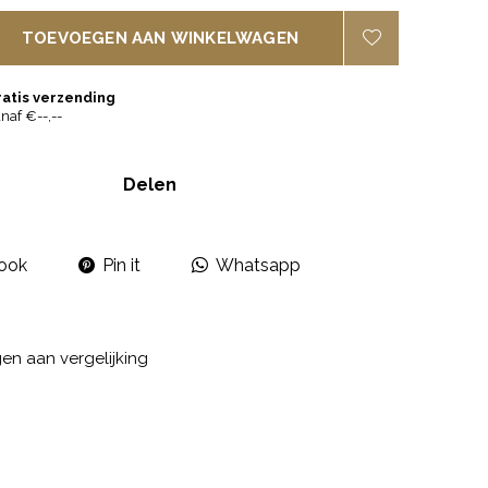
TOEVOEGEN AAN WINKELWAGEN
ratis verzending
naf €--,--
Delen
ook
Pin it
Whatsapp
n aan vergelijking