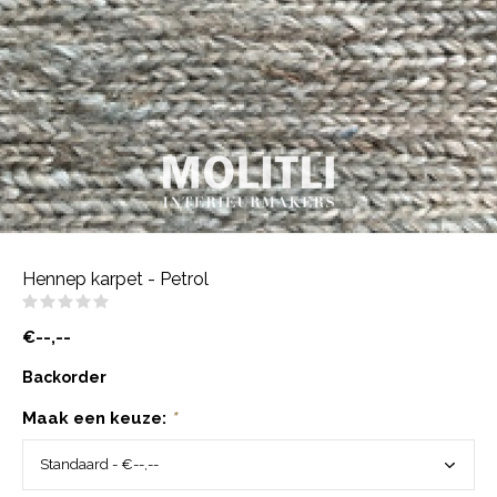
Hennep karpet - Petrol
(0)
€--,--
Backorder
Maak een keuze:
*