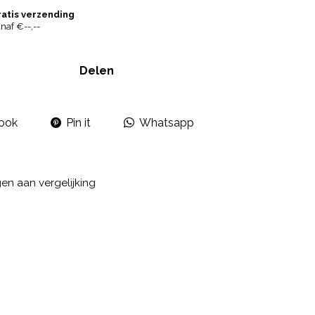
ratis verzending
naf €--,--
Delen
ook
Pin it
Whatsapp
n aan vergelijking