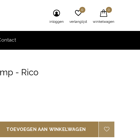
0
0
inloggen
verlanglijst
winkelwagen
Contact
mp - Rico
0)
TOEVOEGEN AAN WINKELWAGEN