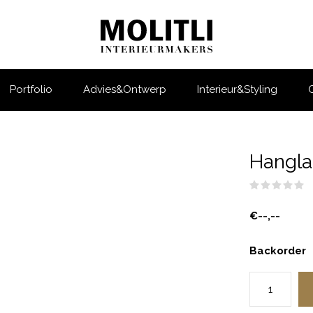
Portfolio
Advies&Ontwerp
Interieur&Styling
Hangla
(
€--,--
Backorder