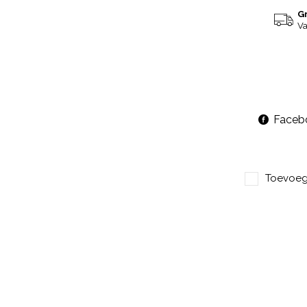
G
Va
Faceb
Toevoege