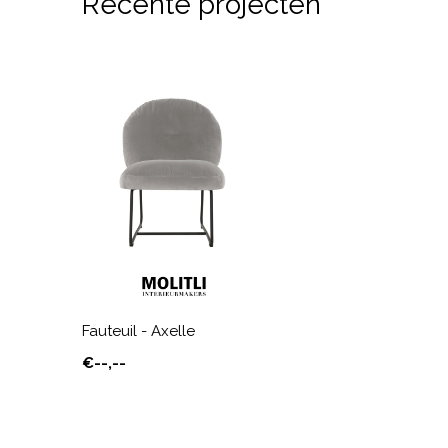
Recente projecten
Fauteuil - Axelle
€--,--