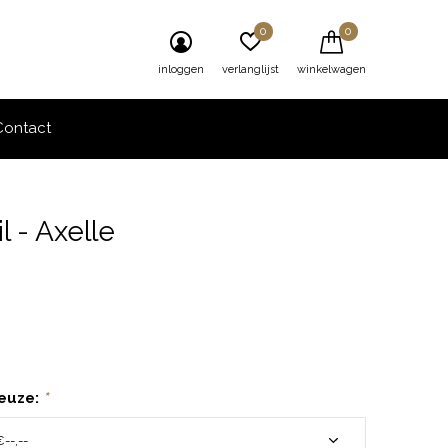
0
0
inloggen
verlanglijst
winkelwagen
Contact
l - Axelle
0)
euze:
*