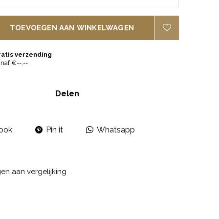
TOEVOEGEN AAN WINKELWAGEN
ratis verzending
naf €--,--
Delen
ook
Pin it
Whatsapp
n aan vergelijking