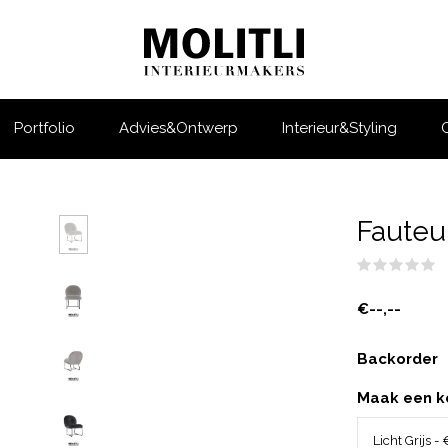
Portfolio
Advies&Ontwerp
Interieur&Styling
Fauteui
(
€--,--
Backorder
Maak een k