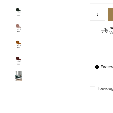
G
Va
Faceb
Toevoege