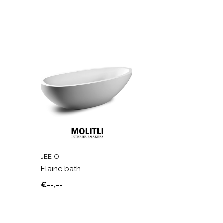
JEE-O
Elaine bath
€--,--