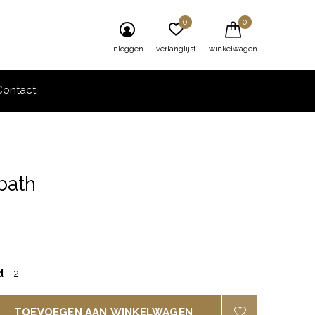
0
0
inloggen
verlanglijst
winkelwagen
Contact
bath
0)
d
- 2
TOEVOEGEN AAN WINKELWAGEN