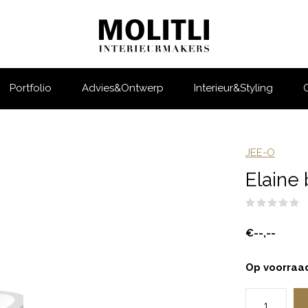
Portfolio
Advies&Ontwerp
Interieur&Styling
JEE-O
Elaine 
(
€--,--
Op voorraa