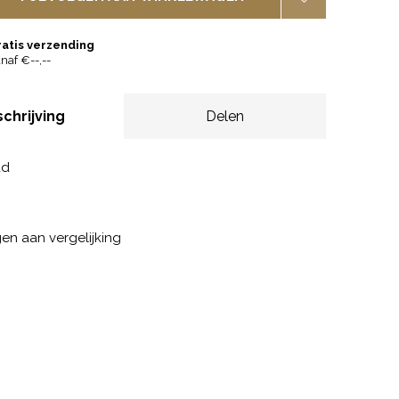
ratis verzending
naf €--,--
chrijving
Delen
ad
n aan vergelijking