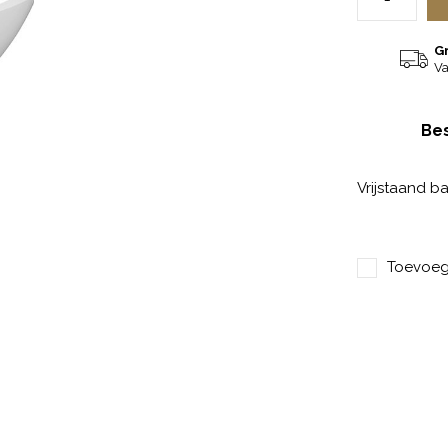
G
Va
Bes
Vrijstaand b
Toevoege