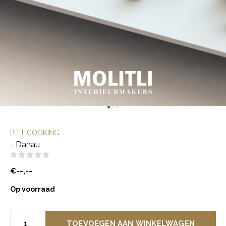
PITT COOKING
- Danau
(0)
€--,--
Op voorraad
TOEVOEGEN AAN WINKELWAGEN