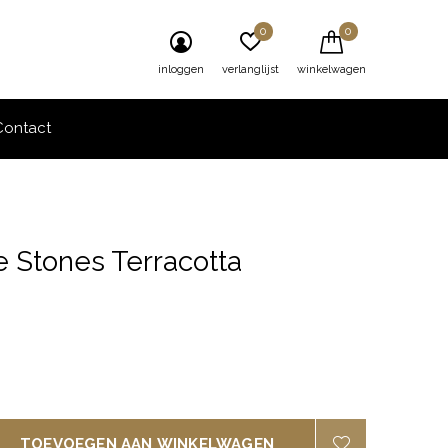
0
0
inloggen
verlanglijst
winkelwagen
Contact
e Stones Terracotta
0)
TOEVOEGEN AAN WINKELWAGEN