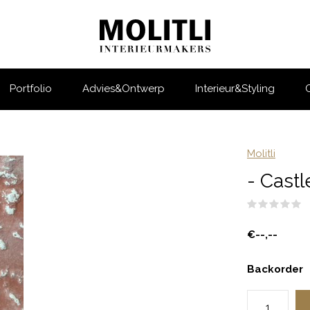
Portfolio
Advies&Ontwerp
Interieur&Styling
Molitli
- Castl
(
€--,--
Backorder