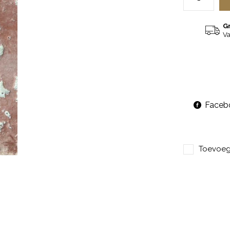
G
Va
Faceb
Toevoege