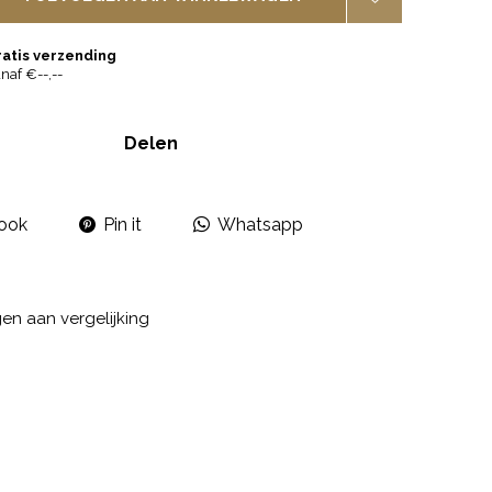
ratis verzending
naf €--,--
Delen
ook
Pin it
Whatsapp
n aan vergelijking