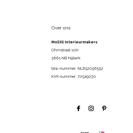
Over ons
Molitli Interieurmakers
Ohmstraat 10H
3861 NB Nijkerk
btw-nummer: NL852056552
KVK nummer: 70549230