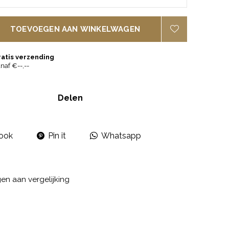
TOEVOEGEN AAN WINKELWAGEN
ratis verzending
naf €--,--
Delen
ook
Pin it
Whatsapp
n aan vergelijking