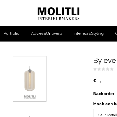
Portfolio
Advies&Ontwerp
Interieur&Styling
By eve
(
€--,--
Backorder
Maak een k