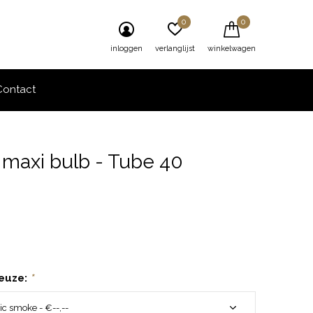
0
0
inloggen
verlanglijst
winkelwagen
Contact
 maxi bulb - Tube 40
0)
euze:
*