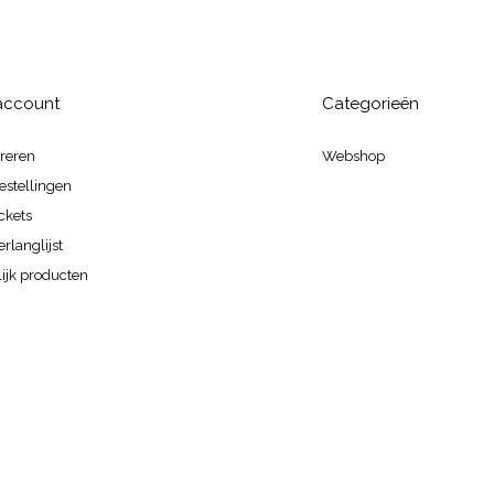
 account
Categorieën
treren
Webshop
estellingen
ickets
erlanglijst
ijk producten