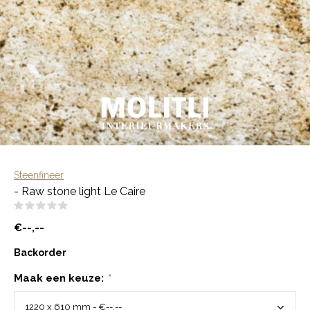
Steenfineer
- Raw stone light Le Caire
(0)
€--,--
Backorder
Maak een keuze:
*