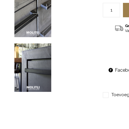
G
Va
Faceb
Toevoege