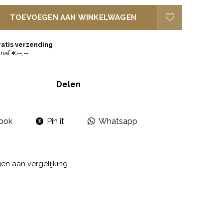
TOEVOEGEN AAN WINKELWAGEN
ratis verzending
naf €--,--
Delen
ook
Pin it
Whatsapp
n aan vergelijking