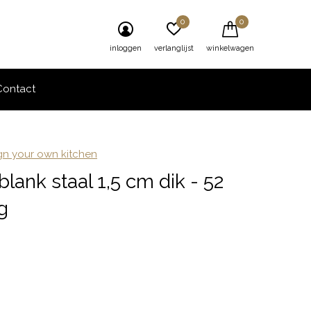
0
0
inloggen
verlanglijst
winkelwagen
Contact
ign your own kitchen
lank staal 1,5 cm dik - 52
g
0)