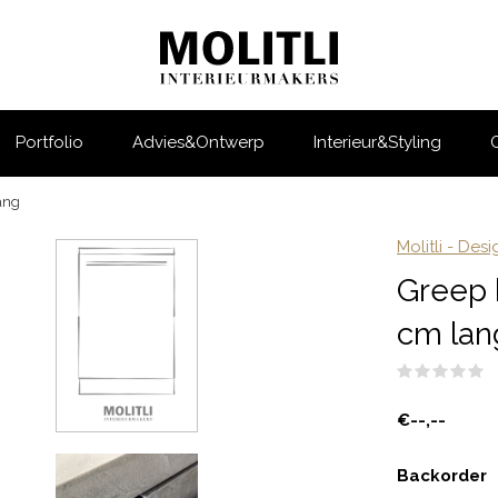
Portfolio
Advies&Ontwerp
Interieur&Styling
lang
Molitli - Des
Greep b
cm lan
(
€--,--
Backorder