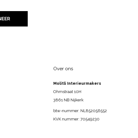
NEER
Over ons
Molitli Interieurmakers
Ohmstraat 10H
3861 NB Nijkerk
btw-nummer: NL852056552
KVK nummer: 70549230