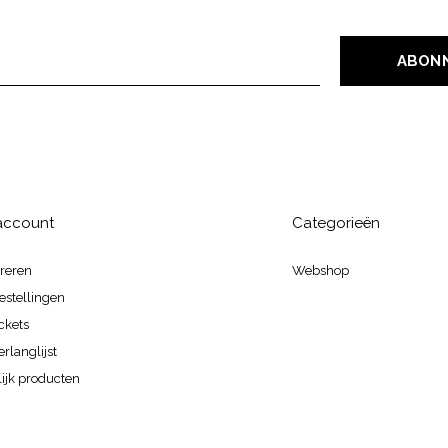
ABON
 account
Categorieën
treren
Webshop
estellingen
ickets
erlanglijst
ijk producten