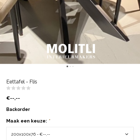
Eettafel - Flis
(0)
€--,--
Backorder
Maak een keuze:
*